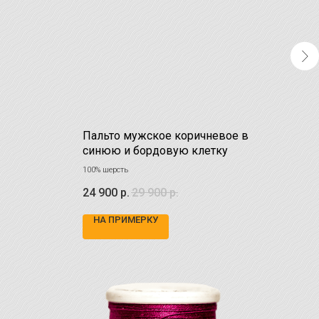
Пальто мужское коричневое в
Кур
синюю и бордовую клетку
кла
100% шерсть
После
24 900
р.
29 900
р.
19 
НА ПРИМЕРКУ
НА