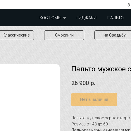
8
КОСТЮМЫ
ПИДЖАКИ
ПАЛЬТО
Классические
Смокинги
на Свадьбу
Пальто мужское с
26 900
р.
Нет в наличии
Пальто мужское серое с вор
Размер от 48 до 60
Полноразмерные (не маломер