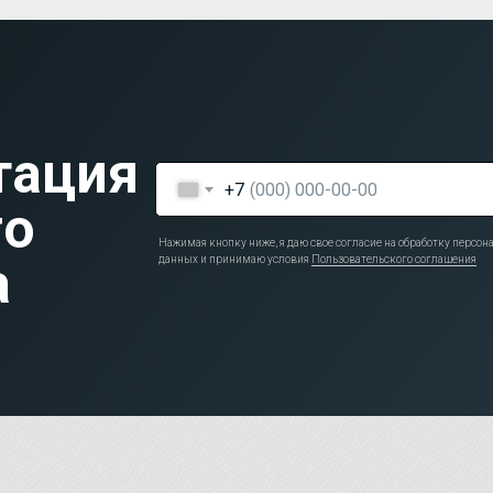
тация
+7
го
Нажимая кнопку ниже, я даю свое согласие на обработку персо
а
данных и принимаю условия
Пользовательского соглашения