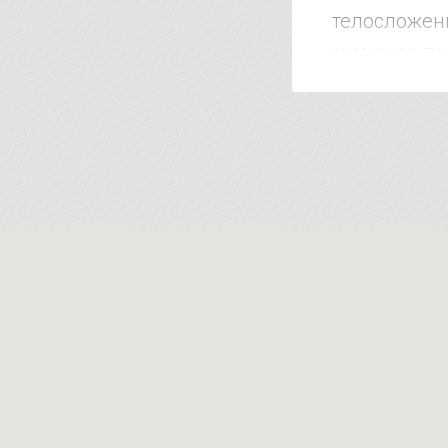
телосложени
сумму за по
клиентом до
дороже. Коро