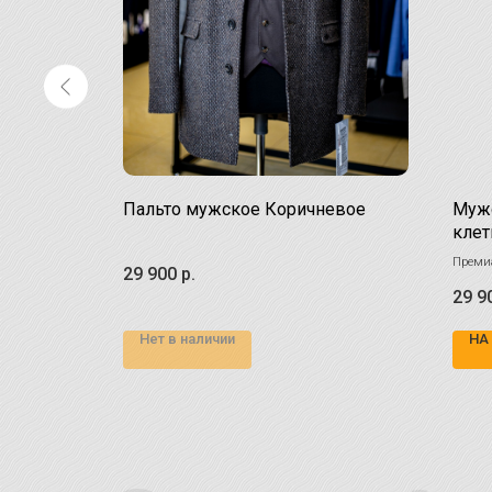
Пальто мужское Коричневое
Мужс
клет
пло даже в
Премиа
29 900
р.
ненаст
29 9
100% 
Нет в наличии
НА