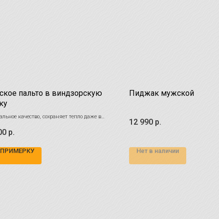
кое пальто в виндзорскую
Пиджак мужской
ку
льное качество, сохраняет тепло даже в
12 990
р.
ную погоду.
00
р.
шерсть
 ПРИМЕРКУ
Нет в наличии