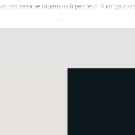
я, это ваааще отдельный респект. А когда ска
купку был приятно удивлён, очень удивлён. Ви
рожат. В других местах за эти услуги на 15-20
че рекомендую !!!!! Магазин супер !!!