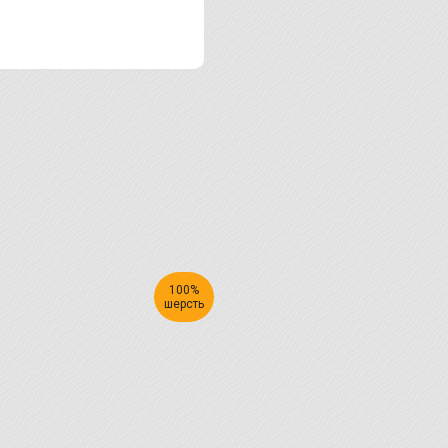
100%
шерсть