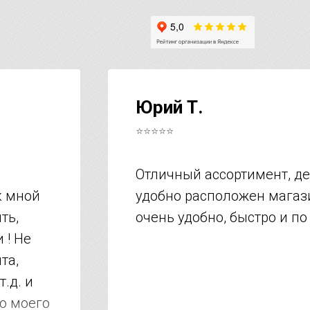
Юрий Т.
⭐⭐⭐⭐⭐
Отличный ассортимент, д
к мной
удобно расположен магази
ть,
очень удобно, быстро и по
 ! Не
та,
т.д. и
но моего