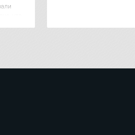
зали
дно, что
 тысяч