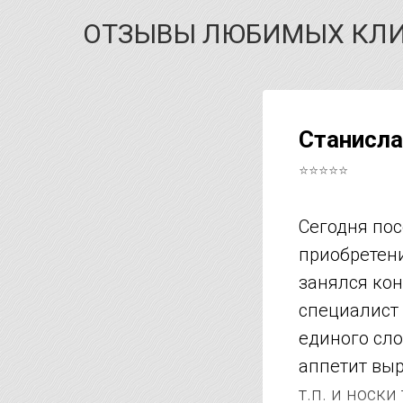
ОТЗЫВЫ ЛЮБИМЫХ КЛ
Станисла
⭐⭐⭐⭐⭐
Сегодня пос
приобретени
занялся кон
специалист 
единого сло
аппетит выро
т.п. и носк