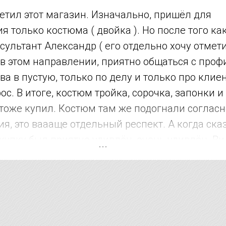
етил этот магазин. Изначально, пришёл для
я только костюма ( двойка ). Но после того ка
сультант Александр ( его отдельно хочу отмети
в этом направлении, приятно общаться с профи
ва в пустую, только по делу и только про клиен
с. В итоге, костюм тройка, сорочка, запонки и 
и тоже купил. Костюм там же подогнали соглас
я, это ваааще отдельный респект. А когда ска
купку был приятно удивлён, очень удивлён. Ви
рожат. В других местах за эти услуги на 15-20
че рекомендую !!!!! Магазин супер !!!