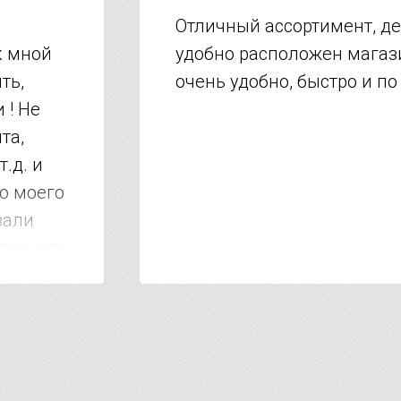
Отличный ассортимент, д
к мной
удобно расположен магази
ть,
очень удобно, быстро и по
 ! Не
та,
т.д. и
но моего
зали
дно, что
 тысяч