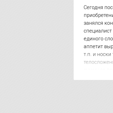
Сегодня пос
приобретени
занялся кон
специалист 
единого сло
аппетит выро
т.п. и носк
телосложени
сумму за по
клиентом до
дороже. Коро