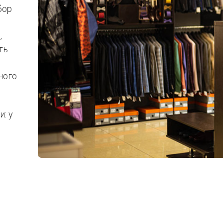
бор
,
ть
ного
: у
Отправьте свой номер и получите
скидку 3 000 ₽
при покупке костюма!
(до 9 августа)
+7