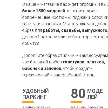
В нашем магазине вас ждёт огромный вы
более 1500 моделей
: классические и
современные костюмы, пиджаки, сорочки
галстуки и запонки. Мы поможем подобра
образ для
работы, свадьбы, выпускного
,
деловой встречи или любого торжествен
события.
Дополните образ стильными аксессуарами
нас большой выбор
галстуков, платков,
бабочек и запонок
, чтобы создать
гармоничный и завершённый стиль.
80
УДОБНЫЙ
МОДЕ
ПАРКИНГ
ЛЕЙ
возле магазина
в Вашем размере