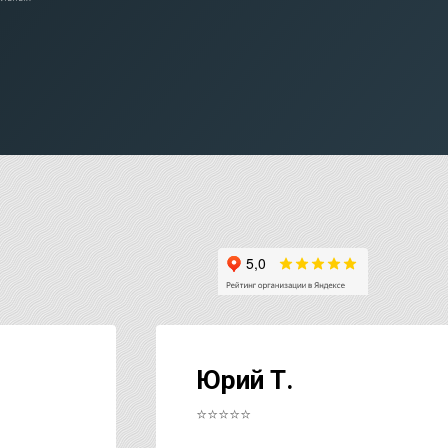
Юрий Т.
⭐⭐⭐⭐⭐