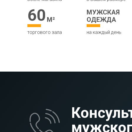
60
МУЖСКАЯ
М
²
ОДЕЖДА
торгового зала
на каждый день
Консуль
мужско