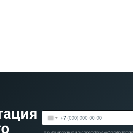
Я даю согласие на обработку персональных данных в
соответствии
с политикой конфиденциальности
ХОЧУ скидку 3000 рублей!!
Скидка доступна при записи через эту форму и покупку костюма в первый день
примерки. Скидка распространяется на костюмы стоимостью от 20000 руб.
Подробности у консультантов
тация
+7
го
Нажимая кнопку ниже, я даю свое согласие на обработку персо