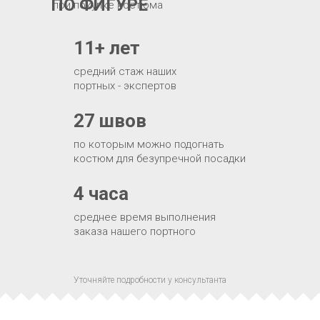
ПО ФИГУРЕ
при покупке костюма
11+ лет
средний стаж наших
портных - экспертов
27 швов
по которым можно подогнать
костюм для безупречной посадки
4 часа
среднее время выполнения
заказа нашего портного
Уточняйте подробности у консультанта