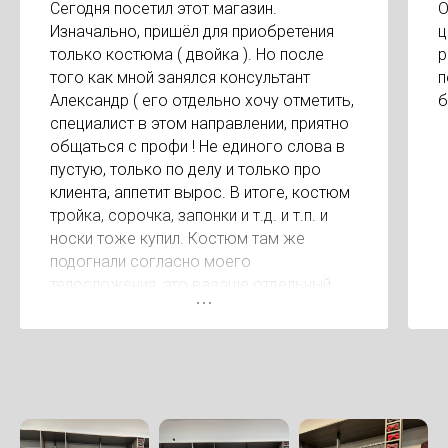
Сегодня посетил этот магазин.
О
Изначально, пришёл для приобретения
ц
только костюма ( двойка ). Но после
р
того как мной занялся консультант
п
Александр ( его отдельно хочу отметить,
б
специалист в этом направлении, приятно
общаться с профи ! Не единого слова в
пустую, только по делу и только про
клиента, аппетит вырос. В итоге, костюм
тройка, сорочка, запонки и т.д. и т.п. и
носки тоже купил. Костюм там же
подогнали согласно моего
телосложения, это ваааще отдельный
респект. А когда сказали сумму за
покупку был приятно удивлён, очень
удивлён. Видно, что клиентом дорожат. В
других местах за эти услуги на 15-20
тысяч дороже. Короче рекомендую !!!!!
Магазин супер !!!