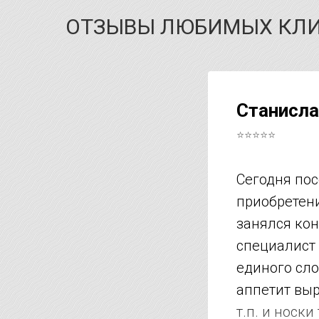
ОТЗЫВЫ ЛЮБИМЫХ КЛ
Станисла
⭐⭐⭐⭐⭐
Сегодня пос
приобретени
занялся кон
специалист 
единого сло
аппетит выро
т.п. и носк