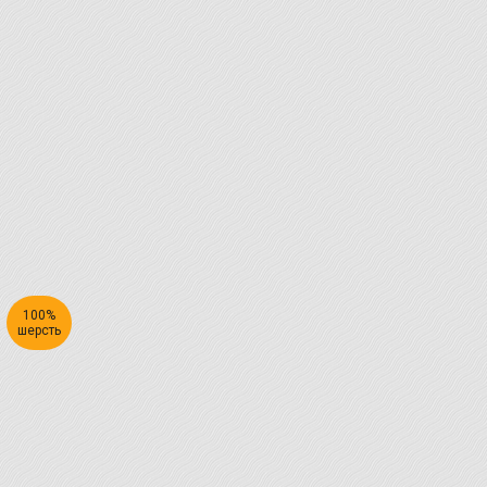
100%
шерсть