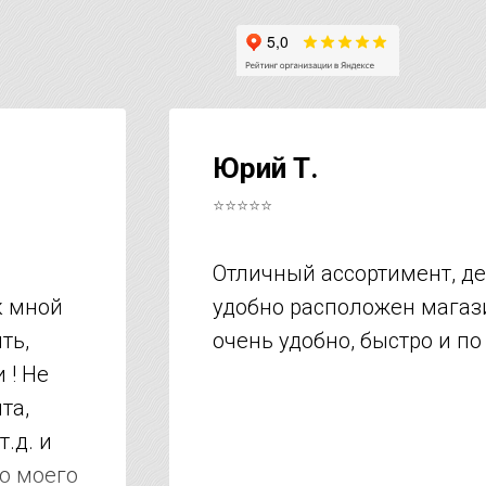
Юрий Т.
⭐⭐⭐⭐⭐
Отличный ассортимент, д
к мной
удобно расположен магази
ть,
очень удобно, быстро и по
 ! Не
та,
т.д. и
но моего