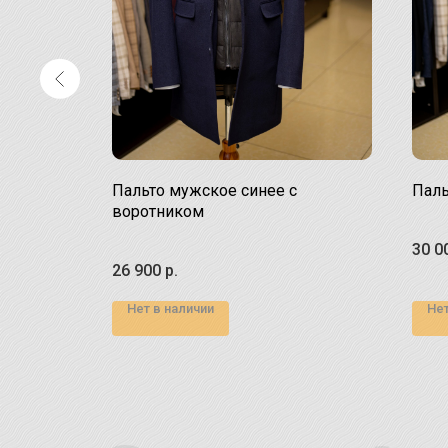
го цвета
Пальто мужское синее с
Паль
воротником
дмет
30 0
ёгкой куртке.
26 900
р.
Нет в наличии
Нет