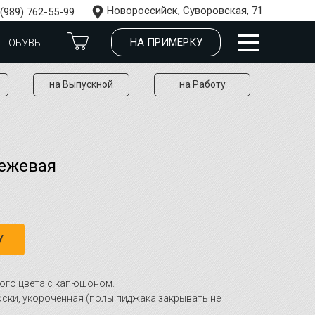
Новороссийск, Суворовская, 71
 (989) 762-55-99
НА ПРИМЕРКУ
ОБУВЬ
на Выпускной
на Работу
бежевая
У
ого цвета с капюшоном.
оски, укороченная (полы пиджака закрывать не