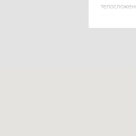
телосложени
сумму за по
клиентом до
дороже. Коро