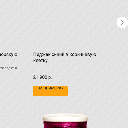
зорскую
Пиджак синий в коричневую
Пал
клетку
епло даже в
29 
21 900
р.
НА ПРИМЕРКУ
Не