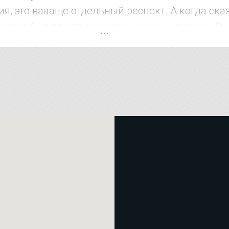
я, это ваааще отдельный респект. А когда ска
купку был приятно удивлён, очень удивлён. Ви
рожат. В других местах за эти услуги на 15-20
че рекомендую !!!!! Магазин супер !!!