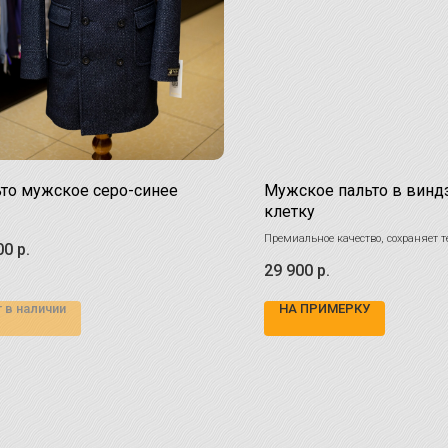
то мужское серо-синее
Мужское пальто в винд
клетку
Премиальное качество, сохраняет т
00
р.
ненастную погоду.
29 900
р.
100% шерсть
 в наличии
НА ПРИМЕРКУ