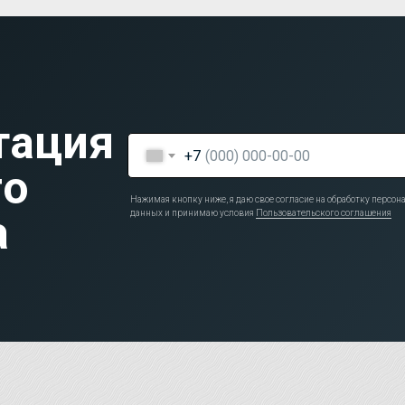
тация
+7
го
Нажимая кнопку ниже, я даю свое согласие на обработку персо
а
данных и принимаю условия
Пользовательского соглашения