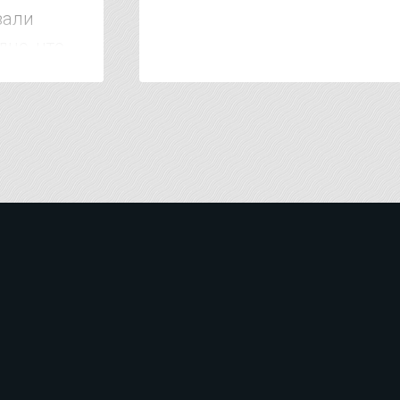
зали
дно, что
 тысяч