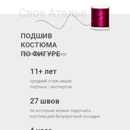
Свое Ателье
ПОДШИВ
КОСТЮМА
ПО ФИГУРЕ
при покупке костюма
11+ лет
средний стаж наших
портных - экспертов
27 швов
по которым можно подогнать
костюм для безупречной посадки