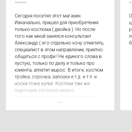
⭐⭐⭐⭐⭐
⭐
Сегодня посетил этот магазин.
О
Изначально, пришёл для приобретения
ц
только костюма ( двойка ). Но после
р
того как мной занялся консультант
п
Александр ( его отдельно хочу отметить,
б
специалист в этом направлении, приятно
общаться с профи ! Не единого слова в
пустую, только по делу и только про
клиента, аппетит вырос. В итоге, костюм
тройка, сорочка, запонки и т.д. и т.п. и
носки тоже купил. Костюм там же
подогнали согласно моего
телосложения, это ваааще отдельный
респект. А когда сказали сумму за
покупку был приятно удивлён, очень
удивлён. Видно, что клиентом дорожат. В
других местах за эти услуги на 15-20
тысяч дороже. Короче рекомендую !!!!!