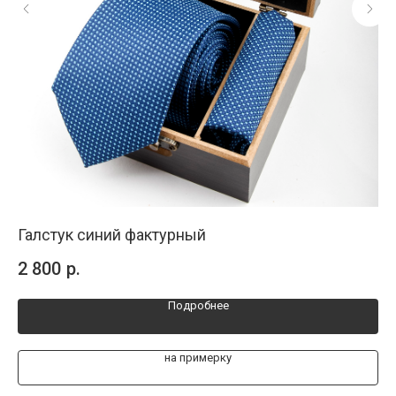
Галстук синий фактурный
Си
2 800
р.
2 
Подробнее
на примерку