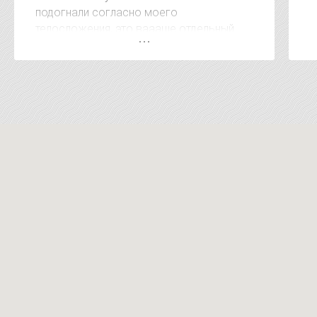
подогнали согласно моего
телосложения, это ваааще отдельный
респект. А когда сказали сумму за
покупку был приятно удивлён, очень
удивлён. Видно, что клиентом дорожат. В
других местах за эти услуги на 15-20
тысяч дороже. Короче рекомендую !!!!!
Магазин супер !!!