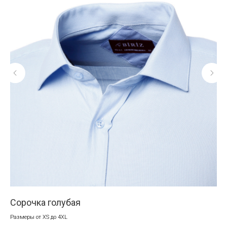
Сорочка голубая
Со
Размеры от XS до 4XL
Раз