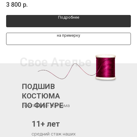
3 800
р.
3 
Подробнее
на примерку
Свое Ателье
ПОДШИВ
КОСТЮМА
ПО ФИГУРЕ
при покупке костюма
11+ лет
средний стаж наших