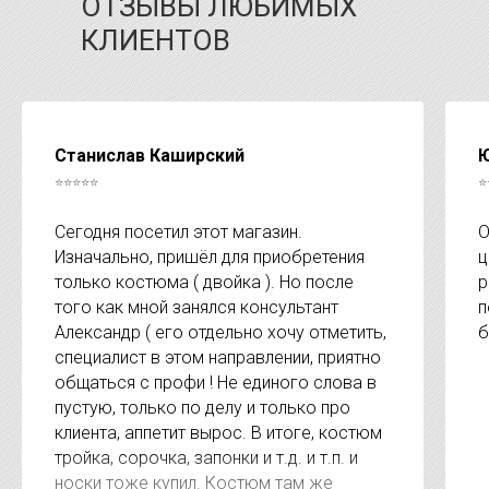
ОТЗЫВЫ ЛЮБИМЫХ
КЛИЕНТОВ
Станислав Каширский
Ю
⭐⭐⭐⭐⭐
⭐
Сегодня посетил этот магазин.
О
Изначально, пришёл для приобретения
ц
только костюма ( двойка ). Но после
р
того как мной занялся консультант
п
Александр ( его отдельно хочу отметить,
б
специалист в этом направлении, приятно
общаться с профи ! Не единого слова в
пустую, только по делу и только про
клиента, аппетит вырос. В итоге, костюм
тройка, сорочка, запонки и т.д. и т.п. и
носки тоже купил. Костюм там же