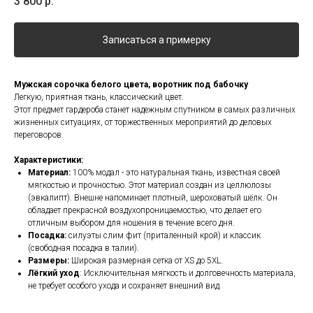
3 800
р.
Записаться а примерку
Мужская сорочка белого цвета, воротник под бабочку
Легкую, приятная ткань, классический цвет.
Этот предмет гардероба станет надежным спутником в самых различных
жизненных ситуациях, от торжественных мероприятий до деловых
переговоров.
Характеристики:
Материал:
100% модал - это натуральная ткань, известная своей
мягкостью и прочностью. Этот материал создан из целлюлозы
(эвкалипт). Внешне напоминает плотный, шероховатый шёлк. Он
обладает прекрасной воздухопроницаемостью, что делает его
отличным выбором для ношения в течение всего дня.
Посадка:
силуэты слим фит (приталенный крой) и классик
(свободная посадка в талии).
Размеры:
Широкая размерная сетка от XS до 5XL.
Лёгкий уход
: Исключительная мягкость и долговечность материала,
не требует особого ухода и сохраняет внешний вид.