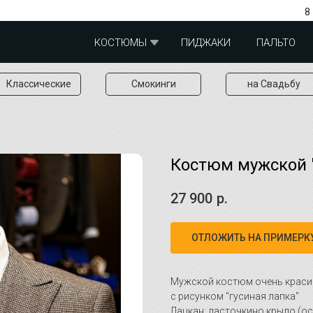
8
КОСТЮМЫ
ПИДЖАКИ
ПАЛЬТО
Классические
Смокинги
на Свадьбу
Костюм мужской 
27 900
р.
ОТЛОЖИТЬ НА ПРИМЕРК
Мужской костюм очень краси
с рисунком "гусиная лапка"
Лацкан: ласточкино крыло (о