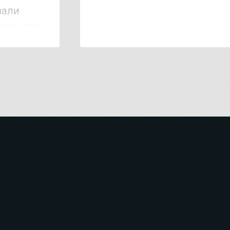
зали
дно, что
 тысяч