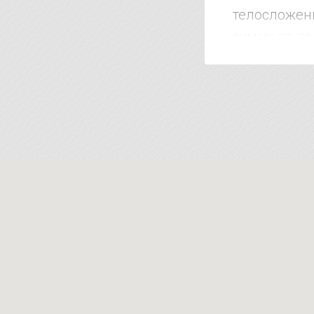
телосложени
сумму за по
клиентом до
дороже. Коро