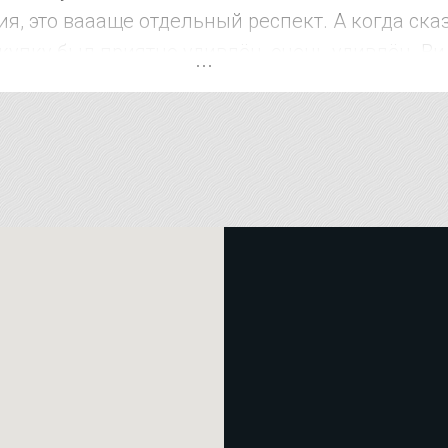
я, это ваааще отдельный респект. А когда ска
купку был приятно удивлён, очень удивлён. Ви
рожат. В других местах за эти услуги на 15-20
че рекомендую !!!!! Магазин супер !!!