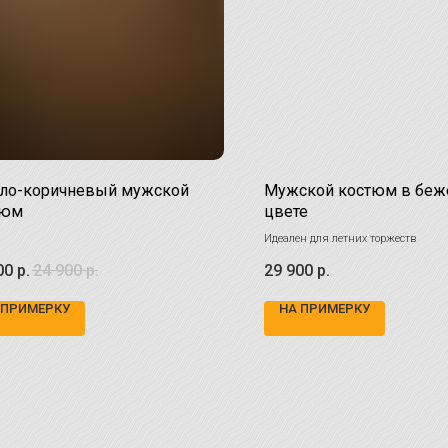
ло-коричневый мужской
Мужской костюм в бе
тюм
цвете
Идеален для летних торжеств
00
р.
24 900
р.
29 900
р.
 ПРИМЕРКУ
НА ПРИМЕРКУ