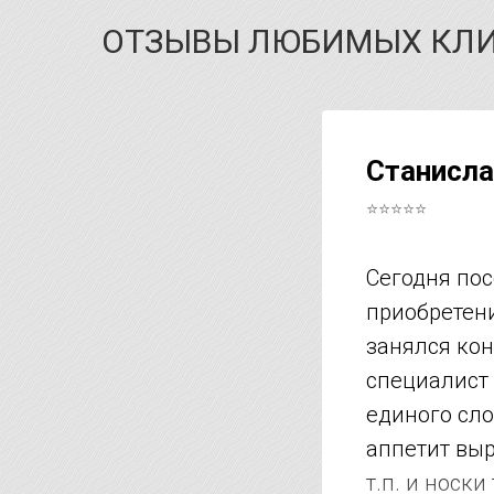
ОТЗЫВЫ ЛЮБИМЫХ КЛ
Станисла
⭐⭐⭐⭐⭐
Сегодня пос
приобретени
занялся кон
специалист 
единого сло
аппетит выро
т.п. и носк