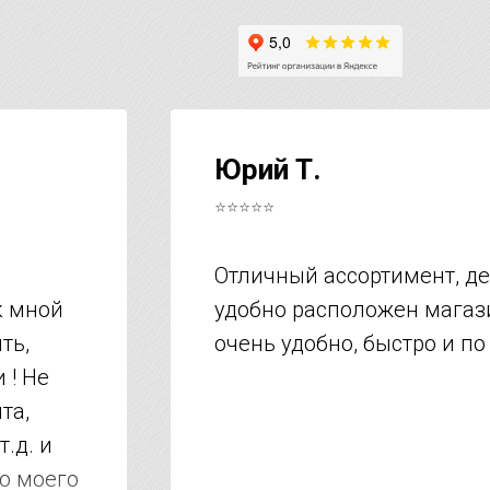
Юрий Т.
⭐⭐⭐⭐⭐
Отличный ассортимент, д
к мной
удобно расположен магази
ть,
очень удобно, быстро и по
 ! Не
та,
т.д. и
но моего