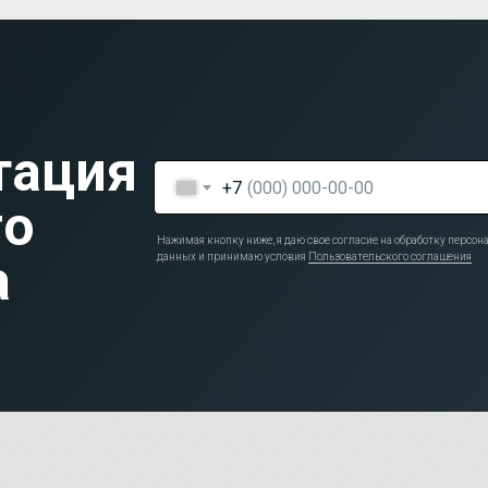
тация
+7
го
Нажимая кнопку ниже, я даю свое согласие на обработку персо
а
данных и принимаю условия
Пользовательского соглашения