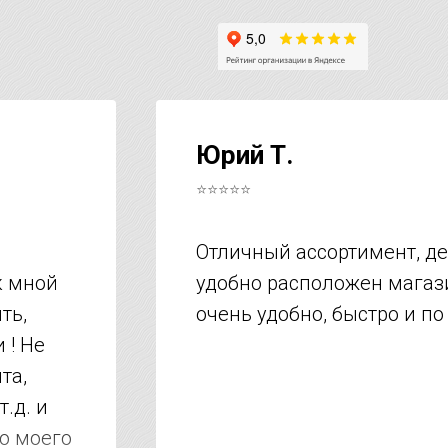
Юрий Т.
⭐⭐⭐⭐⭐
Отличный ассортимент, д
к мной
удобно расположен магази
ть,
очень удобно, быстро и по
 ! Не
та,
т.д. и
но моего