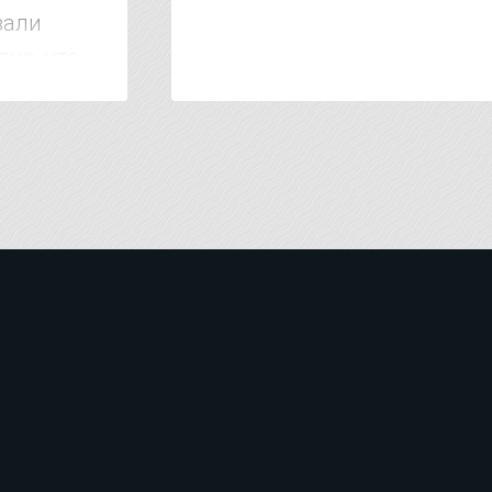
зали
дно, что
 тысяч