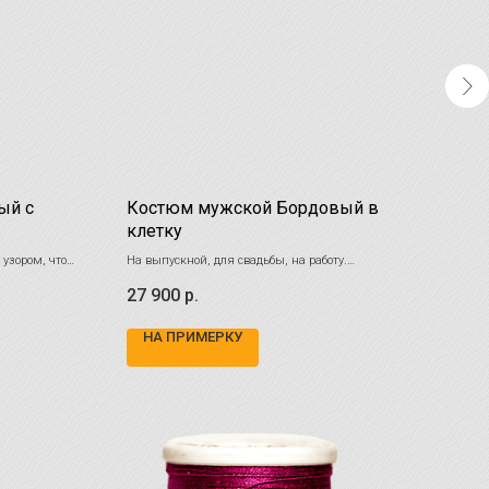
ый с
Костюм мужской Бордовый в
Кос
клетку
Класс
узором, что
На выпускной, для свадьбы, на работу.
14 
Дополните ваш гардероб универсальностью и
27 900
р.
льным.
классом!
НА ПРИМЕРКУ
НА