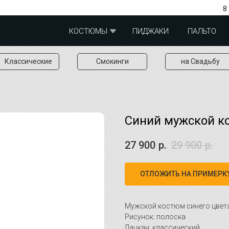
8
КОСТЮМЫ
ПИДЖАКИ
ПАЛЬТО
Классические
Смокинги
на Свадьбу
Синий мужской к
27 900
р.
29 900
р.
ОТЛОЖИТЬ НА ПРИМЕРК
Мужской костюм синего цвета
Рисунок: полоска
Лацкан: классический