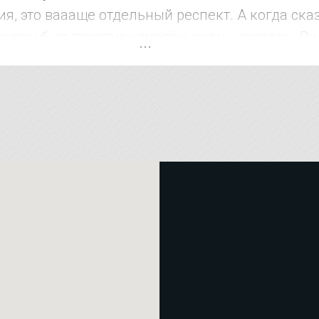
я, это ваааще отдельный респект. А когда ска
купку был приятно удивлён, очень удивлён. Ви
рожат. В других местах за эти услуги на 15-20
че рекомендую !!!!! Магазин супер !!!