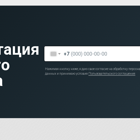
тация
+7
го
Нажимая кнопку ниже, я даю свое согласие на обработку персо
а
данных и принимаю условия
Пользовательского соглашения