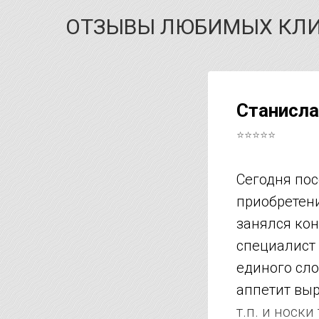
ОТЗЫВЫ ЛЮБИМЫХ КЛ
Станисла
⭐⭐⭐⭐⭐
Сегодня пос
приобретени
занялся кон
специалист 
единого сло
аппетит выро
т.п. и носк