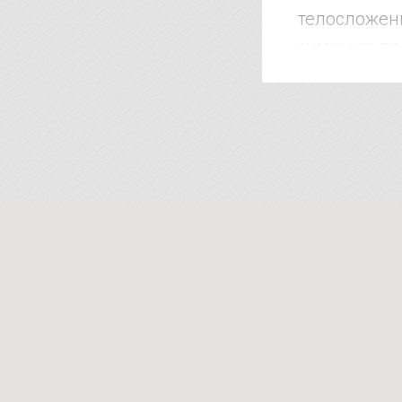
телосложени
сумму за по
клиентом до
дороже. Коро