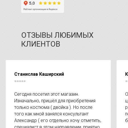
ОТЗЫВЫ ЛЮБИМЫХ
КЛИЕНТОВ
Станислав Каширский
Ю
⭐⭐⭐⭐⭐
⭐
Сегодня посетил этот магазин.
О
Изначально, пришёл для приобретения
ц
только костюма ( двойка ). Но после
р
того как мной занялся консультант
п
Александр ( его отдельно хочу отметить,
б
специалист в этом направлении, приятно