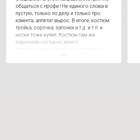
общаться с профи ! Не единого слова в
пустую, только по делу и только про
клиента, аппетит вырос. В итоге, костюм
тройка, сорочка, запонки и т.д. и т.п. и
носки тоже купил. Костюм там же
подогнали согласно моего
телосложения, это ваааще отдельный
респект. А когда сказали сумму за
покупку был приятно удивлён, очень
удивлён. Видно, что клиентом дорожат. В
других местах за эти услуги на 15-20
тысяч дороже. Короче рекомендую !!!!!
Магазин супер !!!