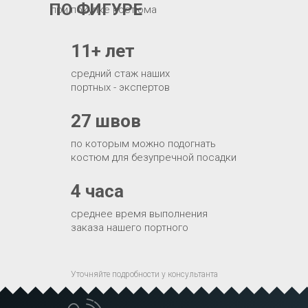
ПО ФИГУРЕ
при покупке костюма
11+ лет
средний стаж наших
портных - экспертов
27 швов
по которым можно подогнать
костюм для безупречной посадки
4 часа
среднее время выполнения
заказа нашего портного
Уточняйте подробности у консультанта