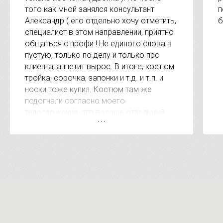
того как мной занялся консультант
п
Александр ( его отдельно хочу отметить,
б
специалист в этом направлении, приятно
общаться с профи ! Не единого слова в
пустую, только по делу и только про
клиента, аппетит вырос. В итоге, костюм
тройка, сорочка, запонки и т.д. и т.п. и
носки тоже купил. Костюм там же
подогнали согласно моего
телосложения, это ваааще отдельный
респект. А когда сказали сумму за
покупку был приятно удивлён, очень
удивлён. Видно, что клиентом дорожат. В
других местах за эти услуги на 15-20
тысяч дороже. Короче рекомендую !!!!!
Магазин супер !!!