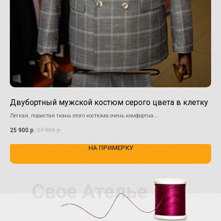
Двубортный мужской костюм серого цвета в клетку
Ко
Легкая, пористая ткань этого костюма очень комфортна.
Изы
Как на работе, так и на празднике в нем Вы будете превосходно себя
тор
25 900
р.
27 900
р.
27 
чувствовать.
НА ПРИМЕРКУ
Свое Ателье