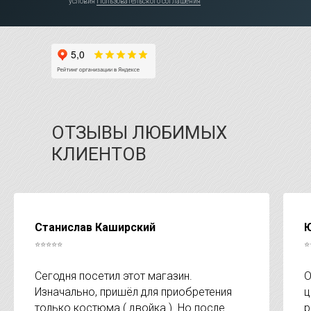
условия
Пользовательского соглашения
ОТЗЫВЫ ЛЮБИМЫХ
КЛИЕНТОВ
Станислав Каширский
Ю
⭐⭐⭐⭐⭐
⭐
Сегодня посетил этот магазин.
О
Изначально, пришёл для приобретения
ц
только костюма ( двойка ). Но после
р