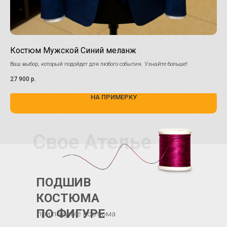
Костюм Мужской Синий меланж
Ко
Ваш выбор, который подойдет для любого события. Узнайте больше!
Нев
цве
27 900
р.
27 
НА ПРИМЕРКУ
Свое Ателье
ПОДШИВ
КОСТЮМА
ПО ФИГУРЕ
при покупке костюма