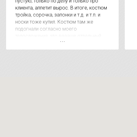
пустую, только по делу и только про
клиента, аппетит вырос. В итоге, костюм
тройка, сорочка, запонки и т.д. и т.п. и
носки тоже купил. Костюм там же
подогнали согласно моего
телосложения, это ваааще отдельный
респект. А когда сказали сумму за
покупку был приятно удивлён, очень
удивлён. Видно, что клиентом дорожат. В
других местах за эти услуги на 15-20
тысяч дороже. Короче рекомендую !!!!!
Магазин супер !!!