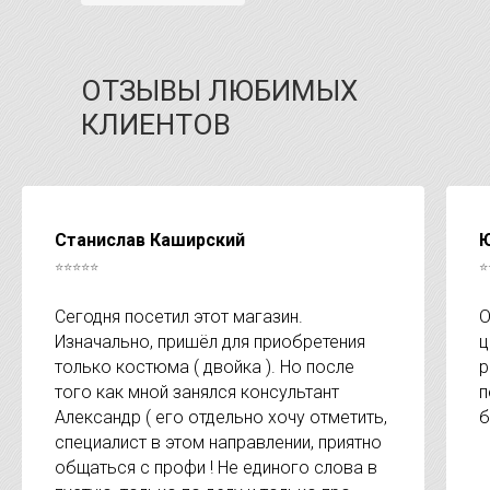
ОТЗЫВЫ ЛЮБИМЫХ
КЛИЕНТОВ
Станислав Каширский
Ю
⭐⭐⭐⭐⭐
⭐
Сегодня посетил этот магазин.
О
Изначально, пришёл для приобретения
ц
только костюма ( двойка ). Но после
р
того как мной занялся консультант
п
Александр ( его отдельно хочу отметить,
б
специалист в этом направлении, приятно
общаться с профи ! Не единого слова в