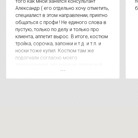
того как мной занялся консультант
п
Александр ( его отдельно хочу отметить,
б
специалист в этом направлении, приятно
общаться с профи ! Не единого слова в
пустую, только по делу и только про
клиента, аппетит вырос. В итоге, костюм
тройка, сорочка, запонки и т.д. и т.п. и
носки тоже купил. Костюм там же
подогнали согласно моего
телосложения, это ваааще отдельный
респект. А когда сказали сумму за
покупку был приятно удивлён, очень
удивлён. Видно, что клиентом дорожат. В
других местах за эти услуги на 15-20
тысяч дороже. Короче рекомендую !!!!!
Магазин супер !!!