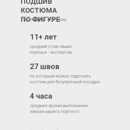
ПОДШИВ
КОСТЮМА
ПО ФИГУРЕ
при покупке костюма
11+ лет
средний стаж наших
портных - экспертов
27 швов
по которым можно подогнать
костюм для безупречной посадки
4 часа
среднее время выполнения
заказа нашего портного