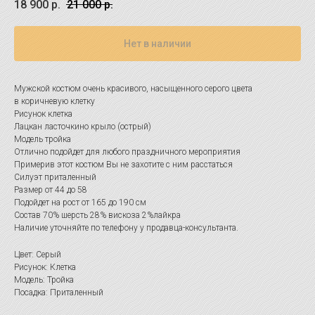
18 900
р.
21 000
р.
Нет в наличии
Мужской костюм очень красивого, насыщенного серого цвета
в коричневую клетку
Рисунок клетка
Лацкан ласточкино крыло (острый)
Модель тройка
Отлично подойдет для любого праздничного мероприятия
Примерив этот костюм Вы не захотите с ним расстаться
Силуэт приталенный
Размер от 44 до 58
Подойдет на рост от 165 до 190 см
Состав 70% шерсть 28% вискоза 2%лайкра
Наличие уточняйте по телефону у продавца-консультанта.
Цвет: Серый
Рисунок: Клетка
Модель: Тройка
Посадка: Приталенный