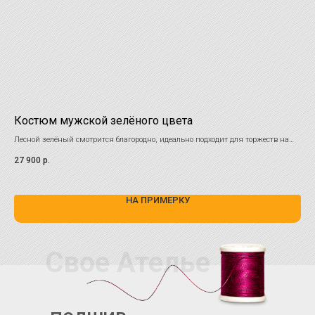
Костюм мужской зелёного цвета
Му
Лесной зелёный смотрится благородно, идеально подходит для торжеств на
25 
открытом воздухе. Именно такой оттенок популярен в свадебной моде 2026!
27 900
р.
Акцентные пуговицы добавляют изюминку.
НА ПРИМЕРКУ
Свое Ателье