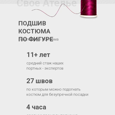
Свое Ателье
ПОДШИВ
КОСТЮМА
ПО ФИГУРЕ
при покупке костюма
11+ лет
средний стаж наших
портных - экспертов
27 швов
по которым можно подогнать
костюм для безупречной посадки
4 часа