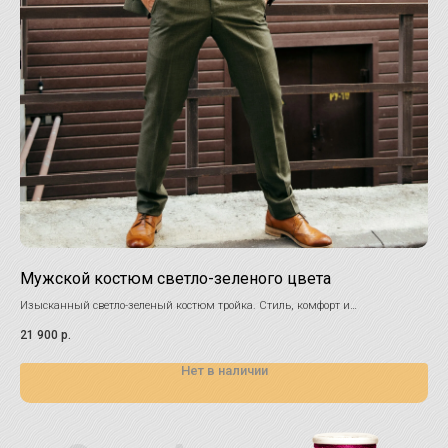
Мужской костюм светло-зеленого цвета
См
Изысканный светло-зеленый костюм тройка. Стиль, комфорт и
Для
универсальность в каждой детали!
мер
21 900
р.
33 
Нет в наличии