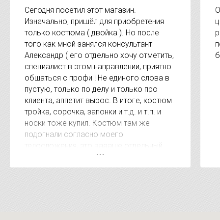
Сегодня посетил этот магазин.
О
Изначально, пришёл для приобретения
ц
только костюма ( двойка ). Но после
р
того как мной занялся консультант
п
Александр ( его отдельно хочу отметить,
б
специалист в этом направлении, приятно
общаться с профи ! Не единого слова в
пустую, только по делу и только про
клиента, аппетит вырос. В итоге, костюм
тройка, сорочка, запонки и т.д. и т.п. и
носки тоже купил. Костюм там же
подогнали согласно моего
телосложения, это ваааще отдельный
респект. А когда сказали сумму за
покупку был приятно удивлён, очень
удивлён. Видно, что клиентом дорожат. В
других местах за эти услуги на 15-20
тысяч дороже. Короче рекомендую !!!!!
Магазин супер !!!