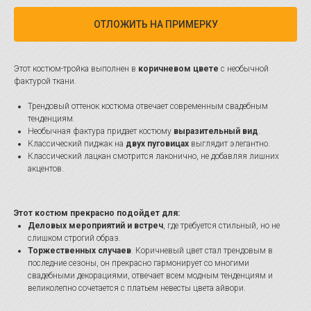
ОТЛОЖИТЬ НА ПРИМЕРКУ
Этот костюм-тройка выполнен в
коричневом цвете
с необычной
фактурой ткани.
Трендовый оттенок костюма отвечает современным свадебным
тенденциям.
Необычная фактура придает костюму
выразительный вид
.
Классический пиджак на
двух пуговицах
выглядит элегантно.
Классический лацкан смотрится лаконично, не добавляя лишних
акцентов.
Этот костюм прекрасно подойдет для:
Деловых мероприятий и встреч
, где требуется стильный, но не
слишком строгий образ.
Торжественных случаев
. Коричневый цвет стал трендовым в
последние сезоны, он прекрасно гармонирует со многими
свадебными декорациями, отвечает всем модным тенденциям и
великолепно сочетается с платьем невесты цвета айвори.