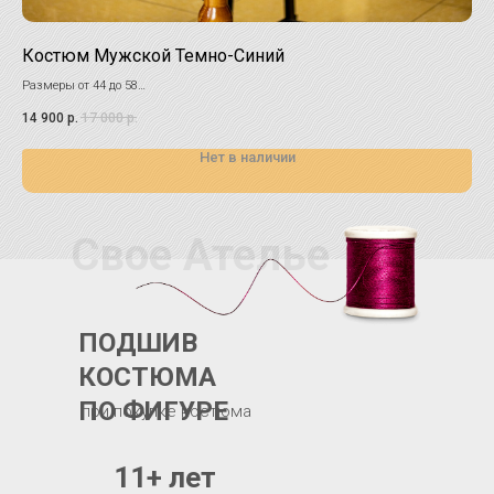
Костюм Мужской Темно-Синий
Ко
Размеры от 44 до 58
На 
Наличие уточняйте по телефону у продавца-консультанта.
Нал
14 900
р.
17 000
р.
18 
Нет в наличии
Свое Ателье
ПОДШИВ
КОСТЮМА
ПО ФИГУРЕ
при покупке костюма
11+ лет