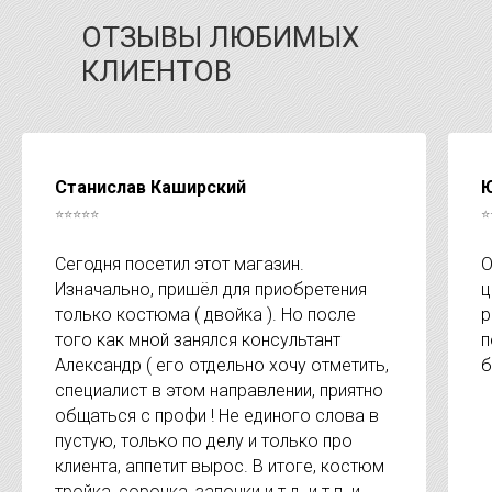
ОТЗЫВЫ ЛЮБИМЫХ
КЛИЕНТОВ
Станислав Каширский
Ю
⭐⭐⭐⭐⭐
⭐
Сегодня посетил этот магазин.
О
Изначально, пришёл для приобретения
ц
только костюма ( двойка ). Но после
р
того как мной занялся консультант
п
Александр ( его отдельно хочу отметить,
б
специалист в этом направлении, приятно
общаться с профи ! Не единого слова в
пустую, только по делу и только про
клиента, аппетит вырос. В итоге, костюм
тройка, сорочка, запонки и т.д. и т.п. и