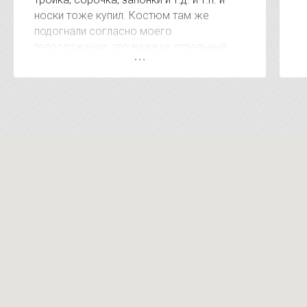
носки тоже купил. Костюм там же
подогнали согласно моего
телосложения, это ваааще отдельный
респект. А когда сказали сумму за
покупку был приятно удивлён, очень
удивлён. Видно, что клиентом дорожат. В
других местах за эти услуги на 15-20
тысяч дороже. Короче рекомендую !!!!!
Магазин супер !!!