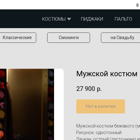
8
КОСТЮМЫ
ПИДЖАКИ
ПАЛЬТО
Классические
Смокинги
на Свадьбу
Мужской костюм 
27 900
р.
Нет в наличии
Мужской костюм бежевого (м
Рисунок: однотонный
Лацкан: острый (ласточкино 