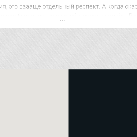
я, это ваааще отдельный респект. А когда ска
купку был приятно удивлён, очень удивлён. Ви
рожат. В других местах за эти услуги на 15-20
че рекомендую !!!!! Магазин супер !!!