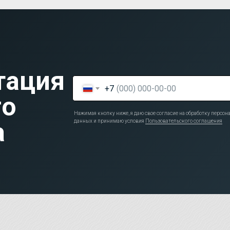
тация
+7
го
Нажимая кнопку ниже, я даю свое согласие на обработку персо
а
данных и принимаю условия
Пользовательского соглашения