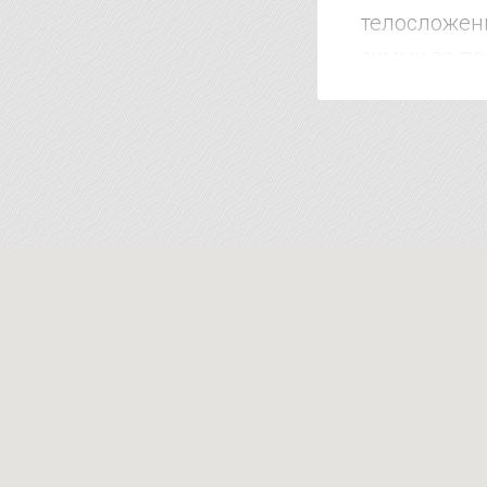
телосложени
сумму за по
клиентом до
дороже. Коро