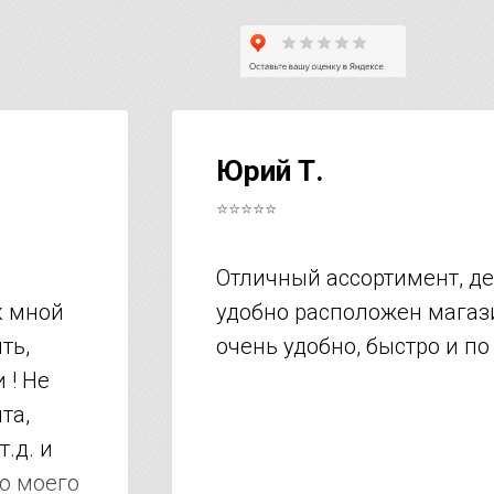
Юрий Т.
⭐⭐⭐⭐⭐
Отличный ассортимент, д
к мной
удобно расположен магази
ть,
очень удобно, быстро и по
 ! Не
та,
т.д. и
но моего