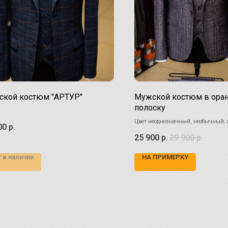
кой костюм "АРТУР"
Мужской костюм в ор
полоску
Цвет неоднозначный, необычный, 
00
р.
себе серые тона с фиолетовым отли
25 900
р.
29 900
р.
смотрится композиционно, сдержа
Разнообразьте ваш гардероб!
 в наличии
НА ПРИМЕРКУ