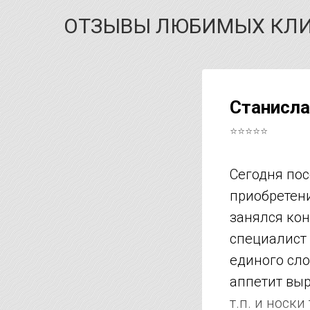
ОТЗЫВЫ ЛЮБИМЫХ КЛ
Станисла
⭐⭐⭐⭐⭐
Сегодня пос
приобретени
занялся кон
специалист 
единого сло
аппетит выро
т.п. и носк