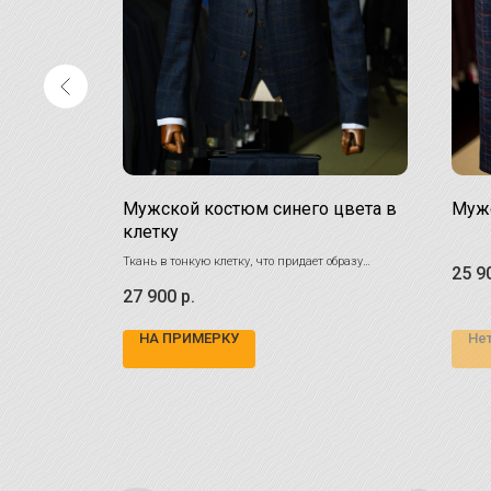
 цвета
Мужской костюм синего цвета в
Мужс
клетку
 костюм.
! Узнайте
Ткань в тонкую клетку, что придает образу
25 9
дополнительную выразительность и
27 900
р.
изысканность
НА ПРИМЕРКУ
Нет