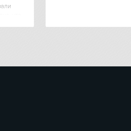
зали
дно, что
 тысяч