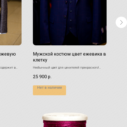
анжевую
Мужской костюм цвет ежевика в
Кос
клетку
пол
содержит в
Необычный цвет для ценителей прекрасного!
Элега
вом. При этом
В этом костюмы Вы будете выгодно выделяться
особую
25 900
р.
24 
но.
среди остальных.
Мужск
на де
Нет в наличии
НА