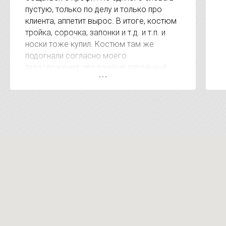
пустую, только по делу и только про
клиента, аппетит вырос. В итоге, костюм
тройка, сорочка, запонки и т.д. и т.п. и
носки тоже купил. Костюм там же
подогнали согласно моего
телосложения, это ваааще отдельный
респект. А когда сказали сумму за
покупку был приятно удивлён, очень
удивлён. Видно, что клиентом дорожат. В
других местах за эти услуги на 15-20
тысяч дороже. Короче рекомендую !!!!!
Магазин супер !!!