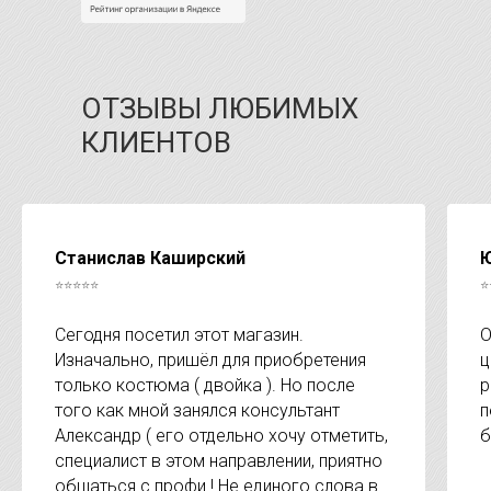
ОТЗЫВЫ ЛЮБИМЫХ
КЛИЕНТОВ
Станислав Каширский
Ю
⭐⭐⭐⭐⭐
⭐
Сегодня посетил этот магазин.
О
Изначально, пришёл для приобретения
ц
только костюма ( двойка ). Но после
р
того как мной занялся консультант
п
Александр ( его отдельно хочу отметить,
б
специалист в этом направлении, приятно
общаться с профи ! Не единого слова в