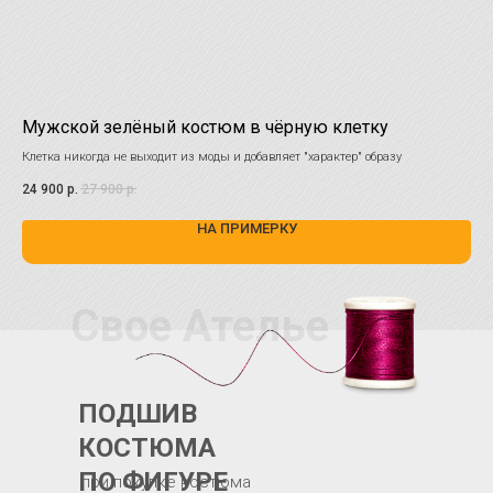
Мужской зелёный костюм в чёрную клетку
Кл
Клетка никогда не выходит из моды и добавляет "характер" образу
Кла
жи
24 900
р.
27 900
р.
33 
НА ПРИМЕРКУ
Свое Ателье
ПОДШИВ
КОСТЮМА
ПО ФИГУРЕ
при покупке костюма