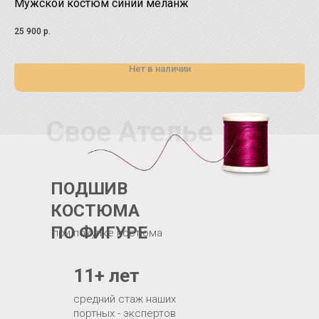
Мужской костюм синий меланж
Бе
Это
25 900
р.
рос
29 
Нет в наличии
Свое Ателье
ПОДШИВ
КОСТЮМА
ПО ФИГУРЕ
при покупке костюма
11+ лет
средний стаж наших
портных - экспертов