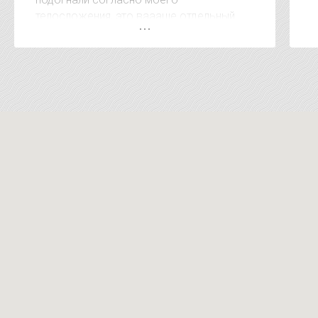
телосложения, это ваааще отдельный
респект. А когда сказали сумму за
покупку был приятно удивлён, очень
удивлён. Видно, что клиентом дорожат. В
других местах за эти услуги на 15-20
тысяч дороже. Короче рекомендую !!!!!
Магазин супер !!!