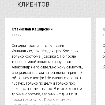
КЛИЕНТОВ
Станислав Каширский
Ю
⭐⭐⭐⭐⭐
⭐
Сегодня посетил этот магазин.
О
Изначально, пришёл для приобретения
ц
только костюма ( двойка ). Но после
р
того как мной занялся консультант
п
Александр ( его отдельно хочу отметить,
б
специалист в этом направлении, приятно
общаться с профи ! Не единого слова в
пустую, только по делу и только про
клиента, аппетит вырос. В итоге, костюм
тройка, сорочка, запонки и т.д. и т.п. и
носки тоже купил. Костюм там же
подогнали согласно моего