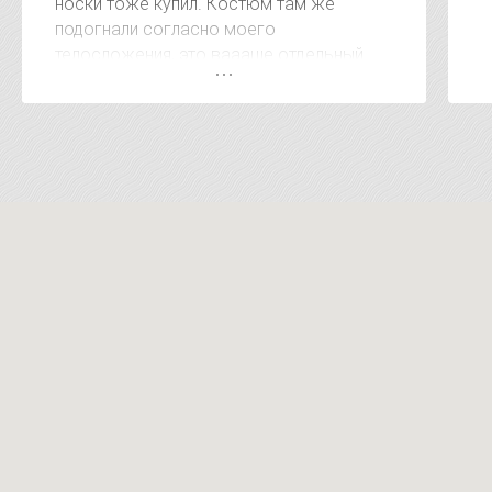
носки тоже купил. Костюм там же
подогнали согласно моего
телосложения, это ваааще отдельный
респект. А когда сказали сумму за
покупку был приятно удивлён, очень
удивлён. Видно, что клиентом дорожат. В
других местах за эти услуги на 15-20
тысяч дороже. Короче рекомендую !!!!!
Магазин супер !!!