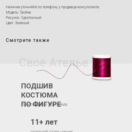
Наличие уточняйте по телефону у продавца-консультанта.
Модель: Тройка
Рисунок: Однотонный
Цвет: Зелёный
Смотрите также
Свое Ателье
ПОДШИВ
КОСТЮМА
ПО ФИГУРЕ
при покупке костюма
11+ лет
средний стаж наших