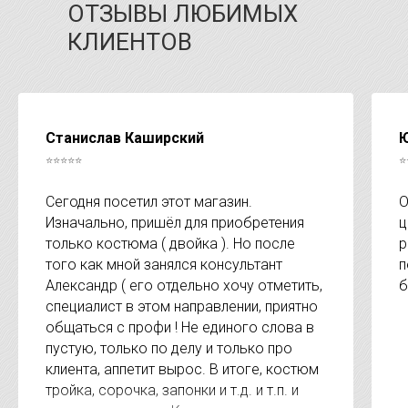
ОТЗЫВЫ ЛЮБИМЫХ
КЛИЕНТОВ
Станислав Каширский
Ю
⭐⭐⭐⭐⭐
⭐
Сегодня посетил этот магазин.
О
Изначально, пришёл для приобретения
ц
только костюма ( двойка ). Но после
р
того как мной занялся консультант
п
Александр ( его отдельно хочу отметить,
б
специалист в этом направлении, приятно
общаться с профи ! Не единого слова в
пустую, только по делу и только про
клиента, аппетит вырос. В итоге, костюм
тройка, сорочка, запонки и т.д. и т.п. и