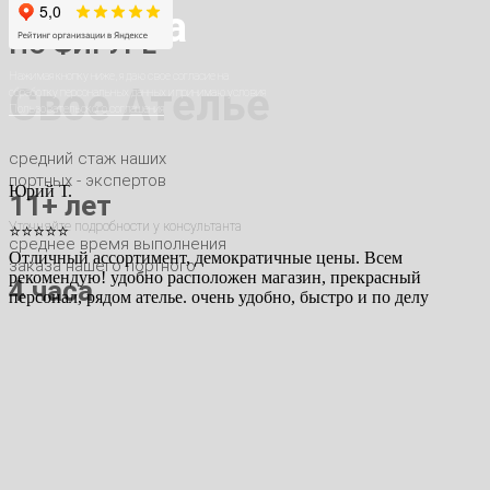
КОСТЮМА
стилиста
ПО ФИГУРЕ
Нажимая кнопку ниже, я даю свое согласие на
Свое Ателье
обработку персональных данных и принимаю условия
Пользовательского соглашения
средний стаж наших
портных - экспертов
Юрий Т.
11+ лет
Уточняйте подробности у консультанта
⭐⭐⭐⭐⭐
среднее время выполнения
Отличный ассортимент, демократичные цены. Всем
заказа нашего портного
рекомендую! удобно расположен магазин, прекрасный
4 часа
персонал, рядом ателье. очень удобно, быстро и по делу