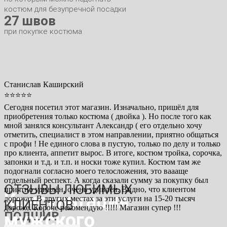
костюм для безупречной посадки
27 швов
при покупке костюма
Станислав Каширский
⭐⭐⭐⭐⭐
Сегодня посетил этот магазин. Изначально, пришёл для
приобретения только костюма ( двойка ). Но после того как
мной занялся консультант Александр ( его отдельно хочу
отметить, специалист в этом направлении, приятно общаться
с профи ! Не единого слова в пустую, только по делу и только
про клиента, аппетит вырос. В итоге, костюм тройка, сорочка,
запонки и т.д. и т.п. и носки тоже купил. Костюм там же
подогнали согласно моего телосложения, это ваааще
отдельный респект. А когда сказали сумму за покупку был
ОТЗЫВЫ ЛЮБИМЫХ
приятно удивлён, очень удивлён. Видно, что клиентом
Консультация
дорожат. В других местах за эти услуги на 15-20 тысяч
КЛИЕНТОВ
дороже. Короче рекомендую !!!!! Магазин супер !!!
ПОДШИВ
мужского