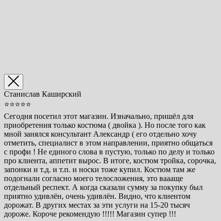
Станислав Каширский
⭐⭐⭐⭐⭐
Сегодня посетил этот магазин. Изначально, пришёл для
приобретения только костюма ( двойка ). Но после того как
мной занялся консультант Александр ( его отдельно хочу
отметить, специалист в этом направлении, приятно общаться
с профи ! Не единого слова в пустую, только по делу и только
про клиента, аппетит вырос. В итоге, костюм тройка, сорочка,
запонки и т.д. и т.п. и носки тоже купил. Костюм там же
подогнали согласно моего телосложения, это ваааще
отдельный респект. А когда сказали сумму за покупку был
приятно удивлён, очень удивлён. Видно, что клиентом
дорожат. В других местах за эти услуги на 15-20 тысяч
дороже. Короче рекомендую !!!!! Магазин супер !!!